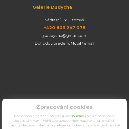
Galerie Dudycha
Nádražní 1153, Litomyšl
+420 603 247 078
jkdudycha@gmail.com
Dohodou předem: Mobil / email
Zpracování cookies
Náš e-shop a partneři potřebují Váš
souhlas
s použitím souborů
cookies, aby Vám mohli zobrazovat informace týkající se Vašich
zájmů. Nastavení vlastních preferencí cookies můžete kdykoli upravit