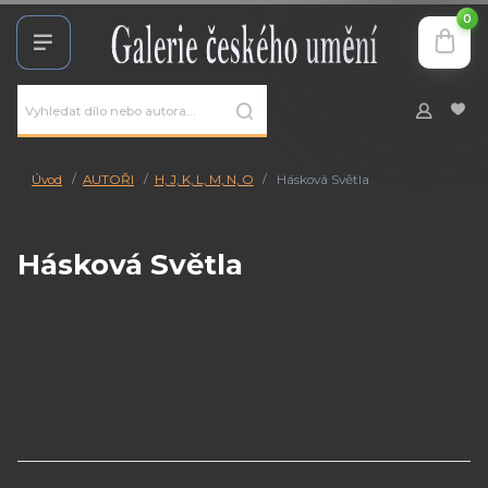
0
Úvod
AUTOŘI
H, J, K, L, M, N, O
Hásková Světla
Hásková Světla