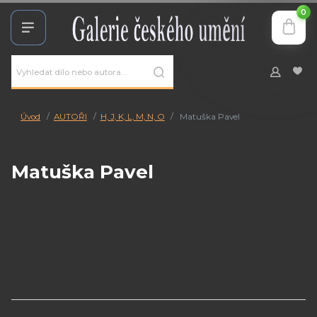
0
Úvod
AUTOŘI
H, J, K, L, M, N, O
Matuška Pavel
Matuška Pavel