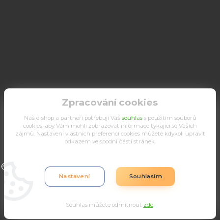
Zpracování cookies
Náš e-shop a partneři potřebují Váš
souhlas
s použitím souborů
cookies, aby Vám mohli zobrazovat informace týkající se Vašich
zájmů. Nastavení vlastních preferencí cookies můžete kdykoli upravit
odkazem ve spodní části stránek.
Upravit sběr cookies.
Nastavení
Souhlasím
Souhlas můžete odmítnout
zde
.
Vytvořeno na
Eshop-rychle.cz