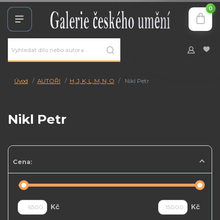
0
Úvod
AUTOŘI
H, J, K, L, M, N, O
Nikl Petr
Nikl Petr
Cena:
Kč
Kč