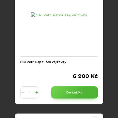
Nikl Petr: Papoušek vějířovitý
6 900 Kč
Do košíku