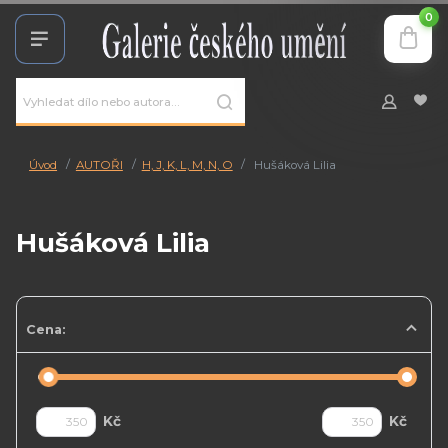
0
Úvod
AUTOŘI
H, J, K, L, M, N, O
Hušáková Lilia
Hušáková Lilia
Cena:
Kč
Kč