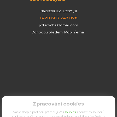
Nádražní 1153, Litomyšl
+420 603 247 078
jkdudycha@gmail.com
Dohodou předem: Mobil / email
Zpracování cookies
Náš e-shop a partneři potřebují Váš
souhlas
s použitím souborů
cookies, aby Vám mohli zobrazovat informace týkající se Vašich