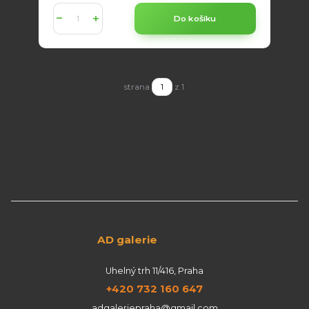
Do košíku
strana
z 1
AD galerie
Uhelný trh 11/416, Praha
+420 732 160 647
adgaleriepraha@gmail.com