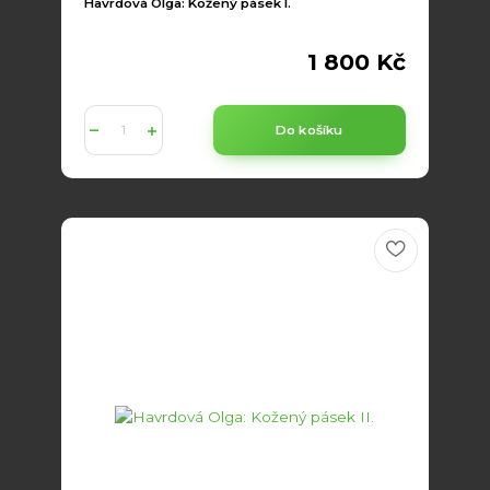
Havrdová Olga: Kožený pásek I.
1 800 Kč
Do košíku