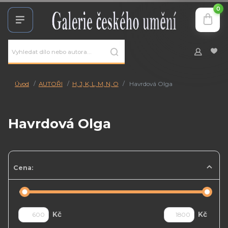
0
Úvod
AUTOŘI
H, J, K, L, M, N, O
Havrdová Olga
Havrdová Olga
Cena:
Kč
Kč