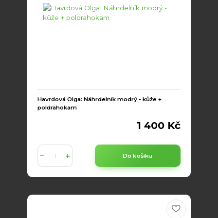
Havrdová Olga: Náhrdelník modrý - kůže +
poldrahokam
1 400 Kč
Do košíku