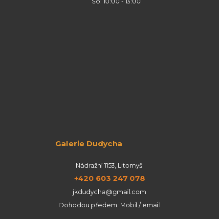
So: 10:00 - 13:00
Galerie Dudycha
Nádražní 1153, Litomyšl
+420 603 247 078
jkdudycha@gmail.com
Dohodou předem: Mobil / email