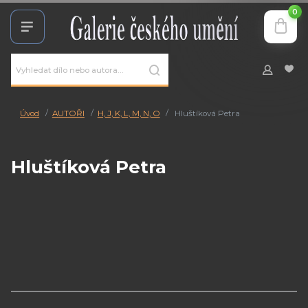
0
Úvod
AUTOŘI
H, J, K, L, M, N, O
Hluštíková Petra
Hluštíková Petra