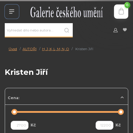
0
Úvod
AUTOŘI
H, J, K, L, M, N, O
Kristen Jiří
Kristen Jiří
Cena:
Kč
Kč