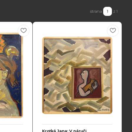
strana
z 1
Krotká Jana: V náruči