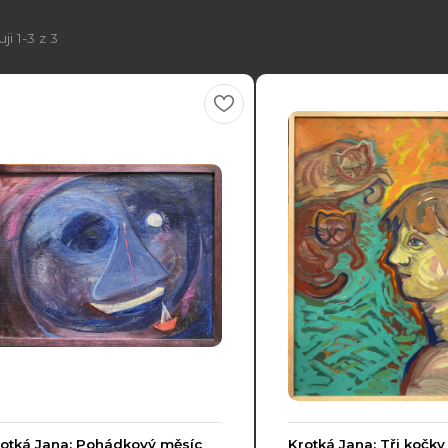
ji 1-3 z 3
otká Jana: Pohádkový měsíc
Krotká Jana: Tři kočky