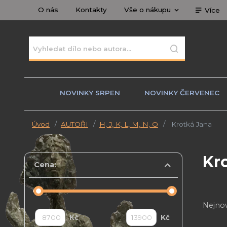
O nás
Kontakty
Vše o nákupu
Více
NOVINKY SRPEN
NOVINKY ČERVENEC
Úvod
AUTOŘI
H, J, K, L, M, N, O
Krotká Jana
Kr
Cena:
Nejnov
Kč
Kč