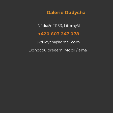
Galerie Dudycha
Nádražní 1153, Litomyšl
+420 603 247 078
jkdudycha@gmail.com
Dohodou předem: Mobil / email