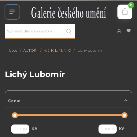
0
Úvod
AUTOŘI
H, J, K, L, M, N, O
Lichý Lubomír
Lichý Lubomír
Cena:
Kč
Kč