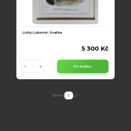
Lichý Lubomír: Svatba
5 300 Kč
Do košíku
strana
z 1