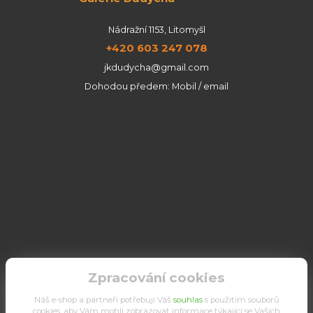
Nádražní 1153, Litomyšl
+420 603 247 078
jkdudycha@gmail.com
Dohodou předem: Mobil / email
Zpracování cookies
Náš e-shop a partneři potřebují Váš
souhlas
s použitím souborů
cookies, aby Vám mohli zobrazovat informace týkající se Vašich