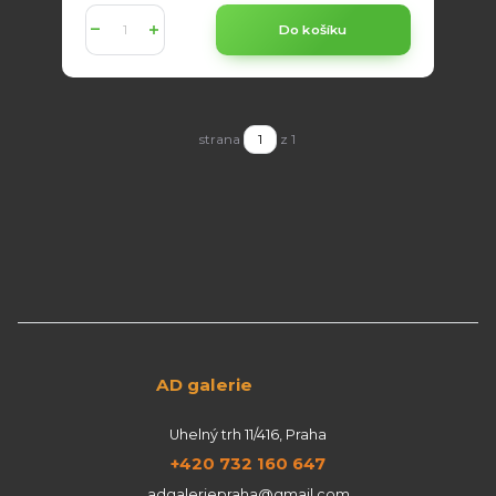
Do košíku
strana
z 1
AD galerie
Uhelný trh 11/416, Praha
+420 732 160 647
adgaleriepraha@gmail.com