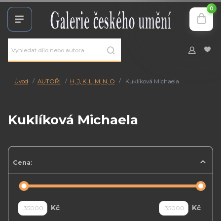
0
Úvod
AUTOŘI
H, J, K, L, M, N, O
Kuklíková Michaela
Kuklíková Michaela
Cena:
Kč
Kč