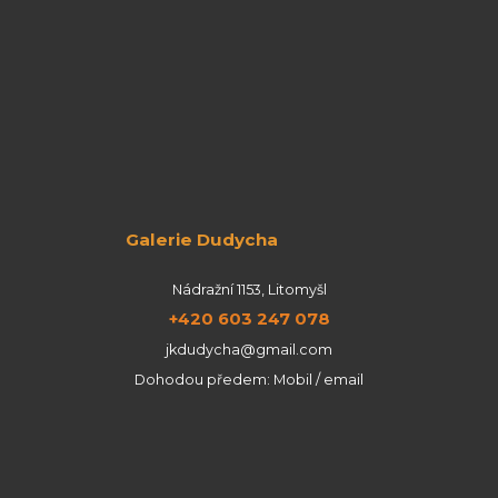
Galerie Dudycha
Nádražní 1153, Litomyšl
+420 603 247 078
jkdudycha@gmail.com
Dohodou předem: Mobil / email