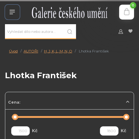
0
Úvod
AUTOŘI
H, J, K, L, M, N, O
Lhotka František
Lhotka František
Cena:
Kč
Kč