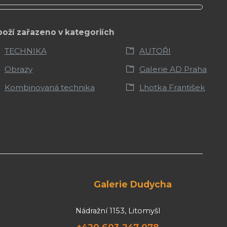
boží zařazeno v kategoriích
TECHNIKA
AUTOŘI
Obrazy
Galerie AD Praha
Kombinovaná technika
Lhotka František
Galerie Dudycha
Nádražní 1153, Litomyšl
+420 603 247 078