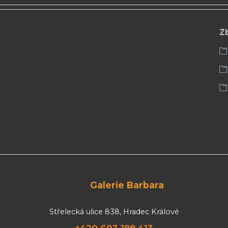
Z
Galerie Barbara
Střelecká ulice 838, Hradec Králové
+420 603 199 413