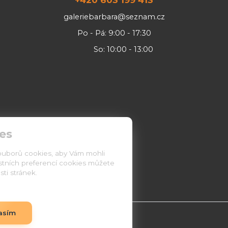
galeriebarbara@seznam.cz
Po - Pá: 9:00 - 17:30
So: 10:00 - 13:00
es
ouborů cookies, aby Vám mohli
astních preferencí cookies můžete
ti stránek.
asím