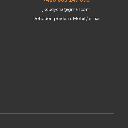
jkdudycha@gmail.com
Dohodou předem: Mobil / email