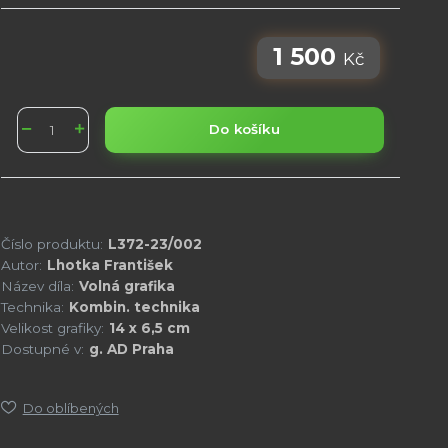
1 500
Kč
Do košíku
Číslo produktu:
L372-23/002
Autor:
Lhotka František
Název díla:
Volná grafika
Technika:
Kombin. technika
Velikost grafiky:
14 x 6,5 cm
Dostupné v:
g. AD Praha
Do oblíbených