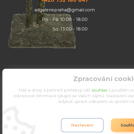
adgaleriepraha@gmail.com
Po - Pá: 10:00 - 18:00
So: 13:00 - 18:00
Zpracování cooki
Náš e-shop a partneři potřebují Váš
souhlas
s použitím s
zobrazovat informace týkající se Vašich zájmů. Nastavení vl
kdykoli upravit odkazem ve spodní čás
Upravit sběr cookies.
Nastavení
Souhl