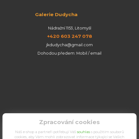
Galerie Dudycha
Nádražní 1153, Litomyšl
+420 603 247 078
jkdudycha@gmail.com
Dohodou předem: Mobil / email
Zpracování cookies
Náš e-shop a partneři potřebují Váš
souhlas
s použitím souborů
cookies, aby Vám mohli zobrazovat informace týkající se Vašich