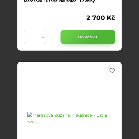
Marešová Zuzana: Náušnice - Lekníny
2 700 Kč
Do košíku