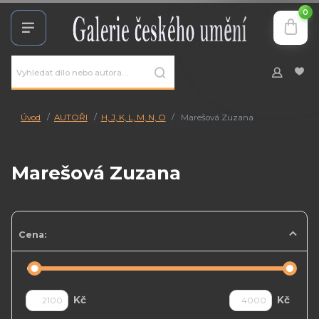
0
Úvod
AUTOŘI
H, J, K, L, M, N, O
Marešová Zuzana
Marešová Zuzana
Cena:
Kč
Kč