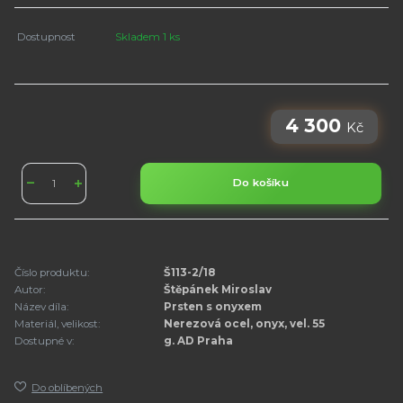
Dostupnost
Skladem 1 ks
4 300
Kč
Do košíku
Číslo produktu:
Š113-2/18
Autor:
Štěpánek Miroslav
Název díla:
Prsten s onyxem
Materiál, velikost:
Nerezová ocel, onyx, vel. 55
Dostupné v:
g. AD Praha
Do oblíbených