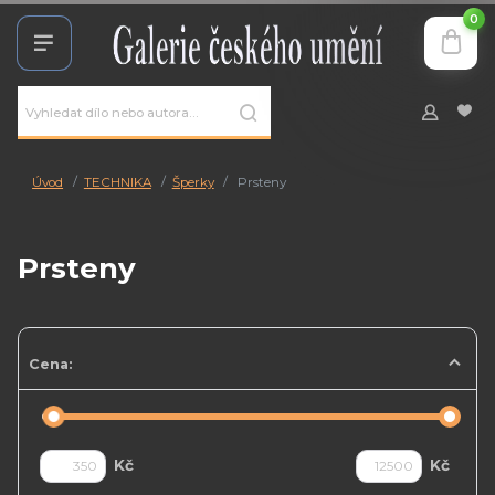
0
Úvod
TECHNIKA
Šperky
Prsteny
Prsteny
Cena:
Kč
Kč