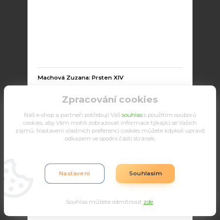
Machová Zuzana: Prsten XIV
Zpracování cookies
650 Kč
Náš e-shop a partneři potřebují Váš
souhlas
s použitím souborů
cookies, aby Vám mohli zobrazovat informace týkající se Vašich
zájmů. Nastavení vlastních preferencí cookies můžete kdykoli upravit
Do košíku
odkazem ve spodní části stránek.
Nastavení
Souhlasím
Souhlas můžete odmítnout
zde
.