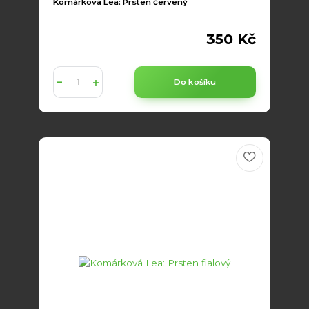
Komárková Lea: Prsten červený
350 Kč
Do košíku