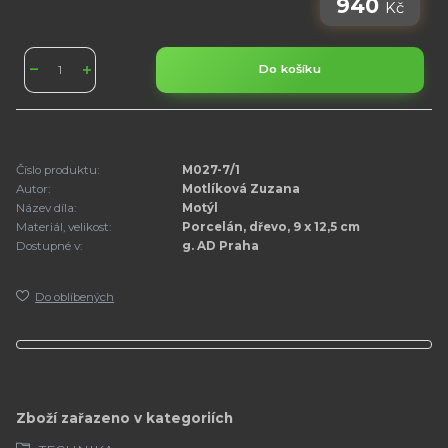
940
Kč
Do košíku
Číslo produktu:
M027-7/1
Autor:
Motlíková Zuzana
Název díla:
Motýl
Materiál, velikost:
Porcelán, dřevo, 9 x 12,5 cm
Dostupné v:
g. AD Praha
Do oblíbených
Zboží zařazeno v kategoriích