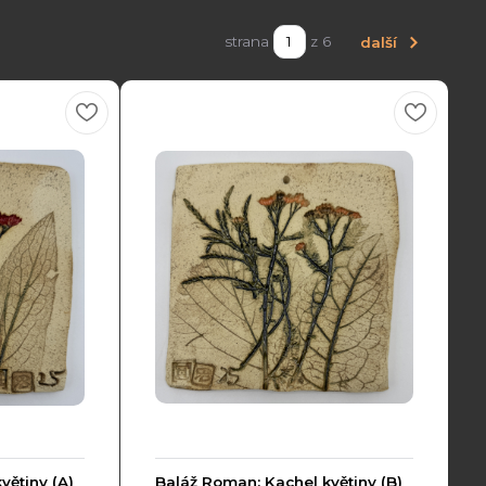
strana
z 6
další
větiny (A)
Baláž Roman: Kachel květiny (B)