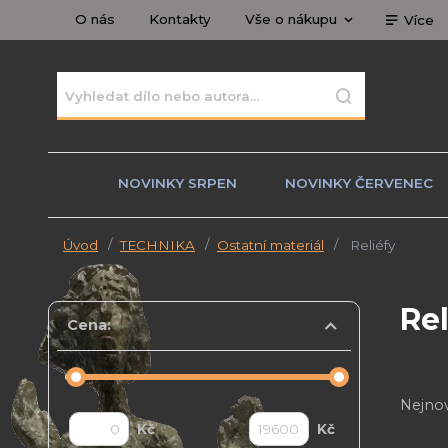
O nás
Kontakty
Vše o nákupu
Více
NOVINKY SRPEN
NOVINKY ČERVENEC
Úvod
TECHNIKA
Ostatní materiál
Reliéfy
Rel
Cena:
Nejnov
Kč
Kč