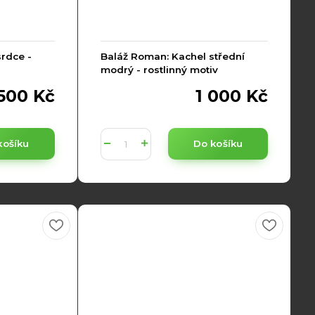
rdce -
Baláž Roman: Kachel střední
modrý - rostlinný motiv
500 Kč
1 000 Kč
košíku
Do košíku