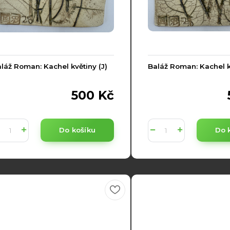
láž Roman: Kachel květiny (J)
Baláž Roman: Kachel k
500 Kč
Do košíku
Do 