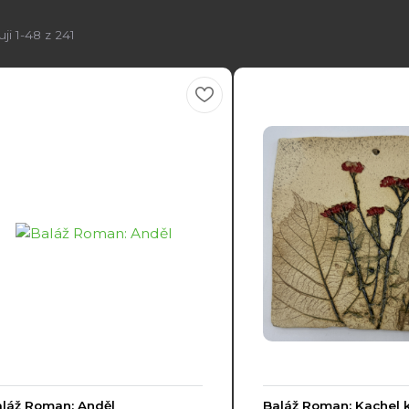
ji 1-48 z 241
láž Roman: Anděl
Baláž Roman: Kachel k