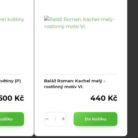
větiny (P)
Baláž Roman: Kachel malý -
rostlinný motiv VI.
500 Kč
440 Kč
košíku
Do košíku