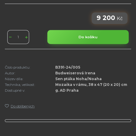
9 200
Kč
Do košíku
Číslo produktu:
B391-24/005
Autor:
Budweiserová Irena
Název díla:
Sen ptáka Noha/Noaha
Technika, velikost:
Mozaika v rámu, 38 x 47 (20 x 20) cm
Dostupné v:
g. AD Praha
Do oblíbených