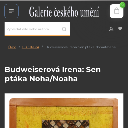
0
Úvod
TECHNIKA
Budweiserová Irena: Sen ptáka Noha/Noaha
Budweiserová Irena: Sen
ptáka Noha/Noaha