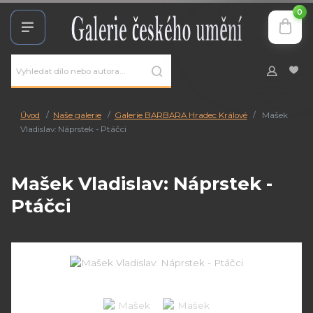
0
Úvod
Naše galerie
Galerie BARBARA Hradec Králové
Mašek
Vladislav: Náprstek - Ptáčci
Mašek Vladislav: Náprstek -
Ptáčci