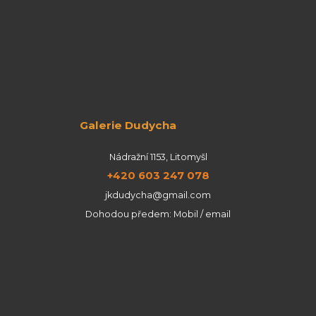
Galerie Dudycha
Nádražní 1153, Litomyšl
+420 603 247 078
jkdudycha@gmail.com
Dohodou předem: Mobil / email