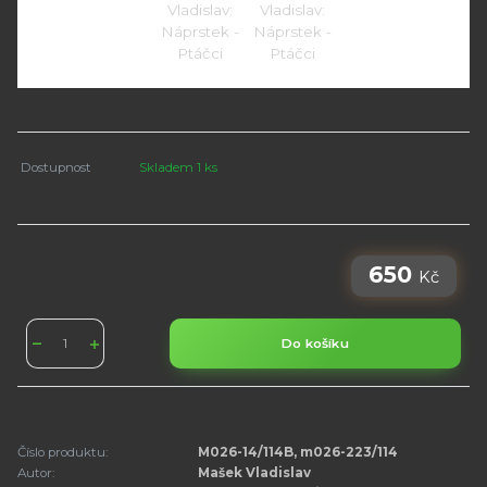
Dostupnost
Skladem 1 ks
650
Kč
Do košíku
Číslo produktu:
M026-14/114B, m026-223/114
Autor:
Mašek Vladislav