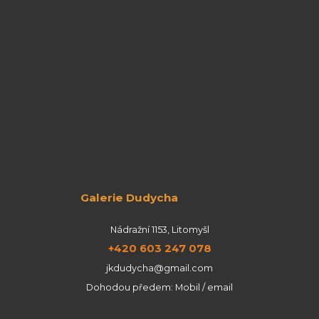
Galerie Dudycha
Nádražní 1153, Litomyšl
+420 603 247 078
jkdudycha@gmail.com
Dohodou předem: Mobil / email