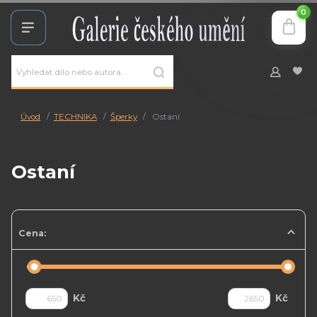
0
Úvod
TECHNIKA
Šperky
Ostaní
Ostaní
Cena:
Kč
Kč