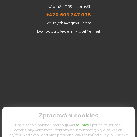
Nádražní 1153, Litomyšl
+420 603 247 078
jkdudycha@gmail.com
Dohodou předem: Mobil / email
Zpracování cookies
Náš e-shop a partneři potřebují Váš
souhlas
s použitím souborů
cookies, aby Vám mohli zobrazovat informace týkající se Vašich
zájmů. Nastavení vlastních preferencí cookies můžete kdykoli upravit