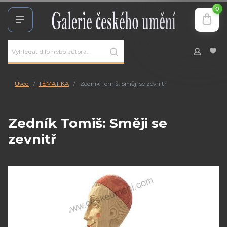
0
Úvod
TÉMATIKA
Zedník Tomiš: Směji se zevnitř
Zedník Tomiš: Směji se
zevnitř