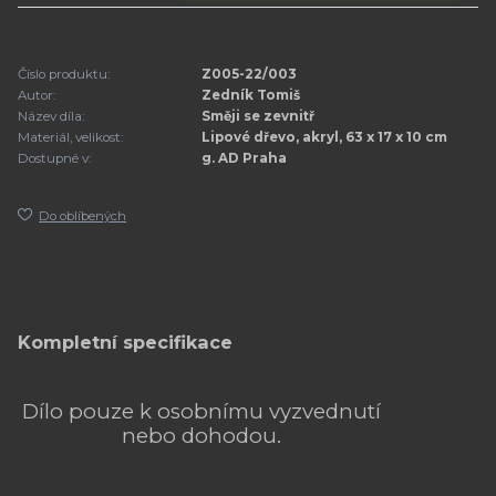
Číslo produktu:
Z005-22/003
Autor:
Zedník Tomiš
Název díla:
Směji se zevnitř
Materiál, velikost:
Lipové dřevo, akryl, 63 x 17 x 10 cm
Dostupné v:
g. AD Praha
Do oblíbených
Kompletní specifikace
Dílo pouze k osobnímu vyzvednutí
nebo dohodou.