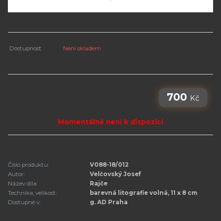
Dostupnost
Není skladem
700
Kč
Momentálně není k dispozici
Číslo produktu:
V088-18/012
Autor:
Velčovský Josef
Název díla:
Rajče
Technika, velikost:
barevná litografie volná, 11 x 8 cm
Dostupné v:
g. AD Praha