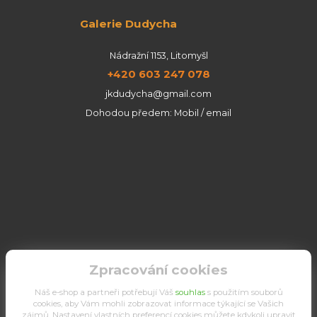
Galerie Dudycha
Nádražní 1153, Litomyšl
+420 603 247 078
jkdudycha@gmail.com
Dohodou předem: Mobil / email
Zpracování cookies
Náš e-shop a partneři potřebují Váš
souhlas
s použitím souborů
cookies, aby Vám mohli zobrazovat informace týkající se Vašich
zájmů. Nastavení vlastních preferencí cookies můžete kdykoli upravit