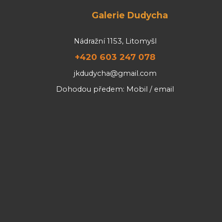
Galerie Dudycha
Nádražní 1153, Litomyšl
+420 603 247 078
jkdudycha@gmail.com
Dohodou předem: Mobil / email