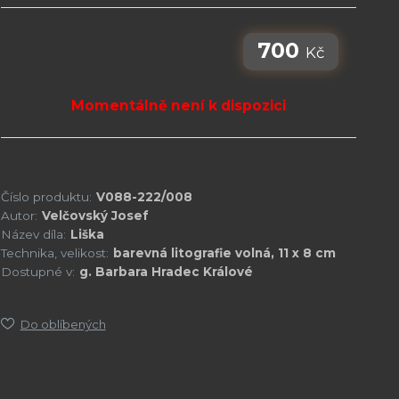
700
Kč
Momentálně není k dispozici
Číslo produktu:
V088-222/008
Autor:
Velčovský Josef
Název díla:
Liška
Technika, velikost:
barevná litografie volná, 11 x 8 cm
Dostupné v:
g. Barbara Hradec Králové
Do oblíbených