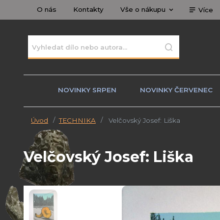
O nás
Kontakty
Vše o nákupu
Více
NOVINKY SRPEN
NOVINKY ČERVENEC
Úvod
TECHNIKA
Velčovský Josef: Liška
Velčovský Josef: Liška