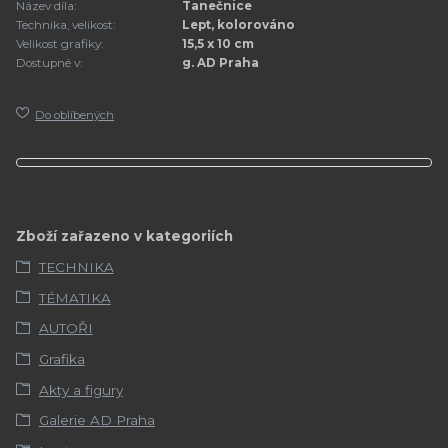
Název díla:
Tanečnice
Technika, velikost:
Lept, kolorováno
Velikost grafiky:
15,5 x 10 cm
Dostupné v:
g. AD Praha
Do oblíbených
Zboží zařazeno v kategoriích
TECHNIKA
TÉMATIKA
AUTOŘI
Grafika
Akty a figury
Galerie AD Praha