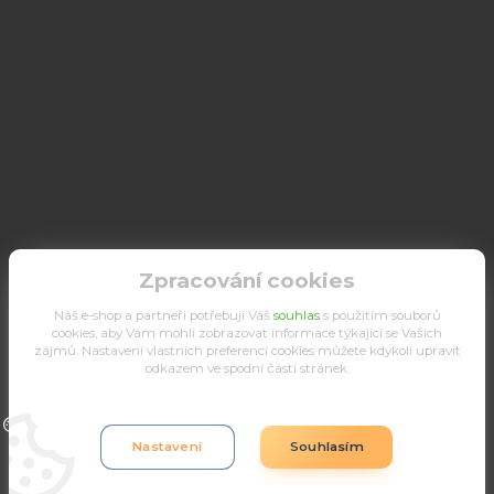
Zpracování cookies
Náš e-shop a partneři potřebují Váš
souhlas
s použitím souborů
cookies, aby Vám mohli zobrazovat informace týkající se Vašich
zájmů. Nastavení vlastních preferencí cookies můžete kdykoli upravit
odkazem ve spodní části stránek.
Upravit sběr cookies.
Nastavení
Souhlasím