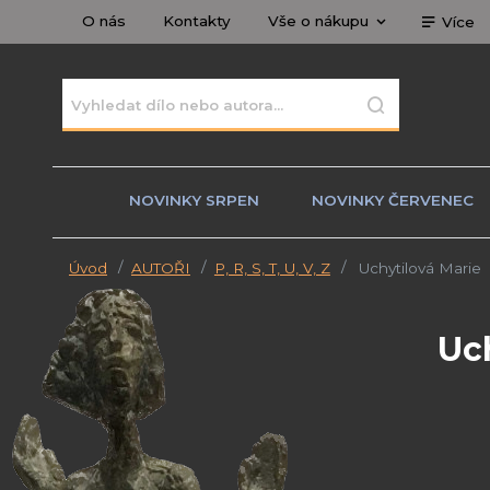
O nás
Kontakty
Vše o nákupu
Více
NOVINKY SRPEN
NOVINKY ČERVENEC
Úvod
AUTOŘI
P, R, S, T, U, V, Z
Uchytilová Marie
Uc