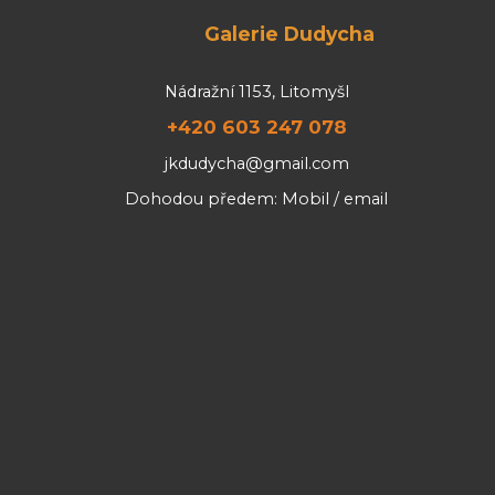
Galerie Dudycha
Nádražní 1153, Litomyšl
+420 603 247 078
jkdudycha@gmail.com
Dohodou předem: Mobil / email