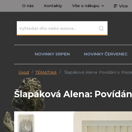
O nás
Kontakty
Vše o nákupu
Více
NOVINKY SRPEN
NOVINKY ČERVENEC
Úvod
TÉMATIKA
Šlapáková Alena: Povídání o Praze 
Šlapáková Alena: Povídání 