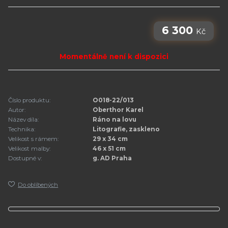
6 300
Kč
Momentálně není k dispozici
Číslo produktu:
O018-22/013
Autor:
Oberthor Karel
Název díla:
Ráno na lovu
Technika:
Litografie, zaskleno
Velikost s rámem:
29 x 34 cm
Velikost malby:
46 x 51 cm
Dostupné v:
g. AD Praha
Do oblíbených