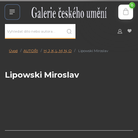
0
Úvod
AUTOŘI
H, J, K, L, M, N, O
Lipowski Miroslav
Lipowski Miroslav