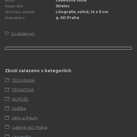
Autor:
Lebedová Soňa
Název díla:
Střelec
Technika, velikost:
Litografie, volná, 14 x 9 cm
Dostupné v:
g. AD Praha
Do oblíbených
Zboží zařazeno v kategoriích
TECHNIKA
TÉMATIKA
AUTOŘI
Grafika
Akty a figury
Galerie AD Praha
Litografie