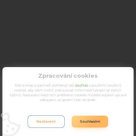
Zpracování cookies
Náš e-shop a partneři potřebují Váš
souhlas
s použitím souborů
cookies, aby Vám mohli zobrazovat informace týkající se Vašich
zájmů. Nastavení vlastních preferencí cookies můžete kdykoli upravit
odkazem ve spodní části stránek.
Upravit sběr cookies.
Nastavení
Souhlasím