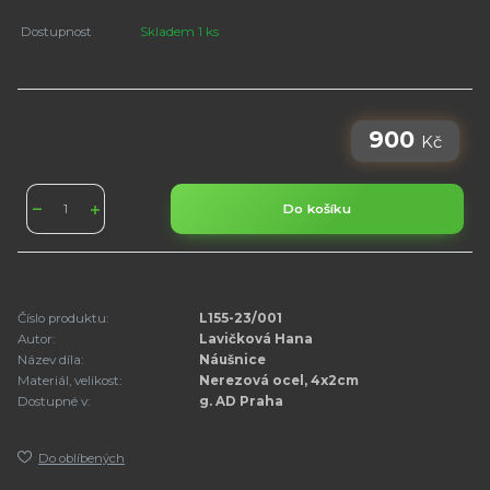
Dostupnost
Skladem 1 ks
900
Kč
Do košíku
Číslo produktu:
L155-23/001
Autor:
Lavičková Hana
Název díla:
Náušnice
Materiál, velikost:
Nerezová ocel, 4x2cm
Dostupné v:
g. AD Praha
Do oblíbených