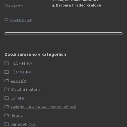
5,3 cm, certifikát autorství
Dostupné v:
g. Barbara Hradec Králové
Do oblíbených
Zboží zařazeno v kategoriích
TECHNIKA
TÉMATIKA
AUTOŘI
Ostatní materiál
Zvířata
Galerie BARBARA Hradec Králové
Bronz
Janeček Ota