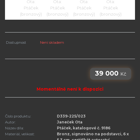
Dostupnost
Není skladem
39 000
Kč
Momentálně není k dispozici
Číslo produktu:
D339-225/023
Autor:
Janeček Ota
Název díla:
Ptáček, katalogové č. 9186
Materiál, velikost:
Bronz, signováno na podstavci, 6 x