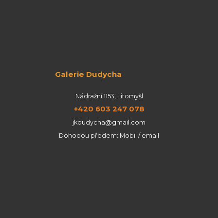
Galerie Dudycha
Nádražní 1153, Litomyšl
+420 603 247 078
jkdudycha@gmail.com
Dohodou předem: Mobil / email