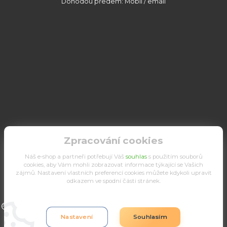
Dohodou předem: Mobil / email
Zpracování cookies
Náš e-shop a partneři potřebují Váš
souhlas
s použitím souborů
cookies, aby Vám mohli zobrazovat informace týkající se Vašich
zájmů. Nastavení vlastních preferencí cookies můžete kdykoli upravit
odkazem ve spodní části stránek.
Upravit sběr cookies.
Nastavení
Souhlasím