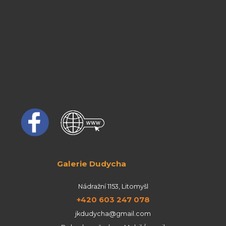
Galerie Dudycha
Nádražní 1153, Litomyšl
+420 603 247 078
jkdudycha@gmail.com