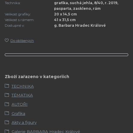
Technika:
grafika, suchá jehla, 8/40, r. 2019,
pasparta, zaskleno, rám
Velikost grafiky:
20 x 14,5 cm
Velikost s rámem:
41 x 31,5 cm
Dostupné v:
g. Barbara Hradec Králové
Do oblíbených
Zboží zařazeno v kategoriích
TECHNIKA
TÉMATIKA
AUTOŘI
Grafika
Akty a figury
Galerie BARBARA Hradec Králové