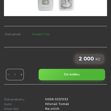
Dostupnost
Skladem 1 ks
2 000
Kč
Do košíku
Číslo produktu:
H059-323/032
Autor:
Hřivnáč Tomáš
Název díla:
Na očích