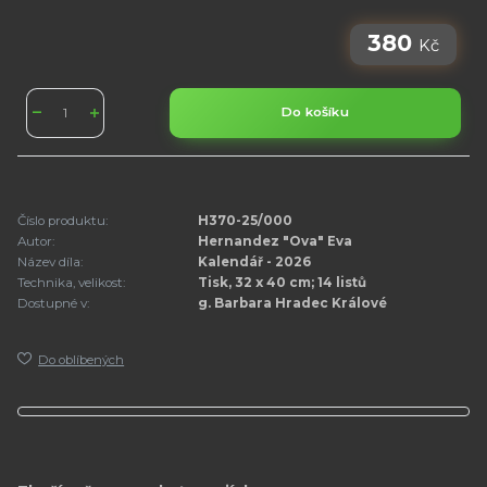
380
Kč
Do košíku
Číslo produktu:
H370-25/000
Autor:
Hernandez "Ova" Eva
Název díla:
Kalendář - 2026
Technika, velikost:
Tisk, 32 x 40 cm; 14 listů
Dostupné v:
g. Barbara Hradec Králové
Do oblíbených