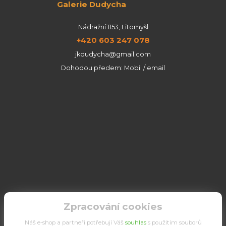
Galerie Dudycha
Nádražní 1153, Litomyšl
+420 603 247 078
jkdudycha@gmail.com
Dohodou předem: Mobil / email
Zpracování cookies
Náš e-shop a partneři potřebují Váš
souhlas
s použitím souborů