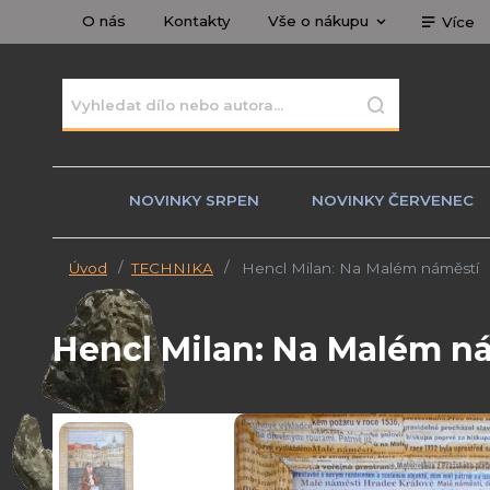
O nás
Kontakty
Vše o nákupu
Více
NOVINKY SRPEN
NOVINKY ČERVENEC
Úvod
TECHNIKA
Hencl Milan: Na Malém náměstí
Hencl Milan: Na Malém n