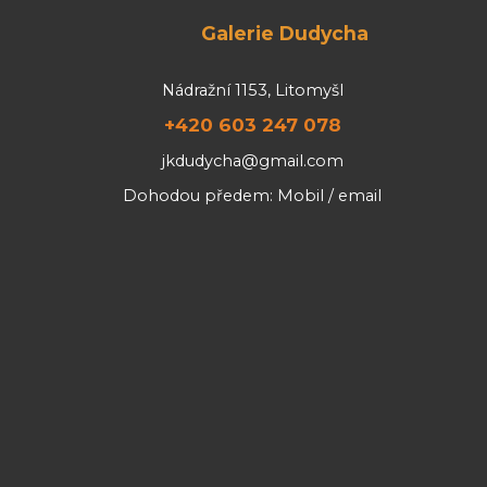
Galerie Dudycha
Nádražní 1153, Litomyšl
+420 603 247 078
jkdudycha@gmail.com
Dohodou předem: Mobil / email