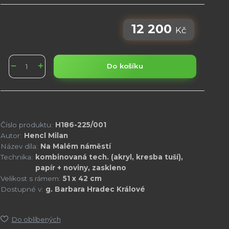
12 200
Kč
Do košíku
Číslo produktu:
H186-225/001
Autor:
Hencl Milan
Název díla:
Na Malém náměstí
Technika:
kombinovaná tech. (akryl, kresba tuší),
papír + noviny, zaskleno
Velikost s rámem:
51 x 42 cm
Dostupné v:
g. Barbara Hradec Králové
Do oblíbených