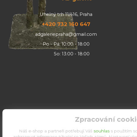
Uhelný trh 11/416, Praha
+420 732 160 647
adgaleriepraha@gmail.com
Po - Pá: 10:00 - 18:00
So: 13:00 - 18:00
Zpracování cooki
Náš e-shop a partneři potřebují Váš
souhlas
s použitím s
zobrazovat informace týkající se Vašich zájmů. Nastavení vl