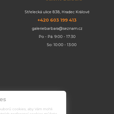
Střelecká ulice 838, Hradec Králové
+420 603 199 413
galeriebarbara@seznam.cz
Po - Pá: 9:00 - 17:30
So: 10:00 - 13:00
es
ouborů cookies, aby Vám mohli
astních preferencí cookies můžete