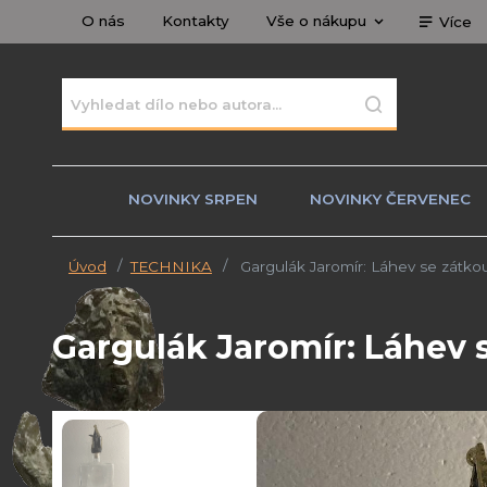
O nás
Kontakty
Vše o nákupu
Více
NOVINKY SRPEN
NOVINKY ČERVENEC
Úvod
TECHNIKA
Gargulák Jaromír: Láhev se zátkou 
Gargulák Jaromír: Láhev se