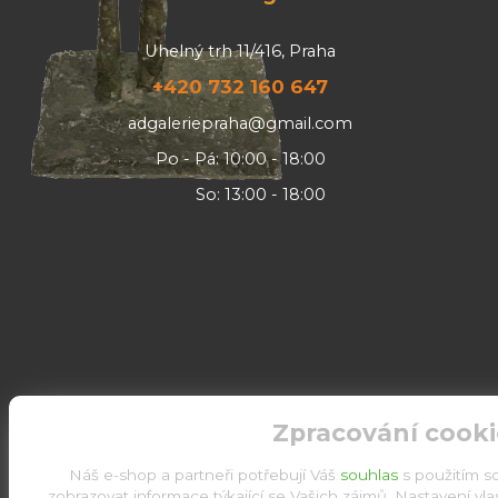
Uhelný trh 11/416, Praha
+420 732 160 647
adgaleriepraha@gmail.com
Po - Pá: 10:00 - 18:00
So: 13:00 - 18:00
Zpracování cooki
Náš e-shop a partneři potřebují Váš
souhlas
s použitím s
zobrazovat informace týkající se Vašich zájmů. Nastavení vl