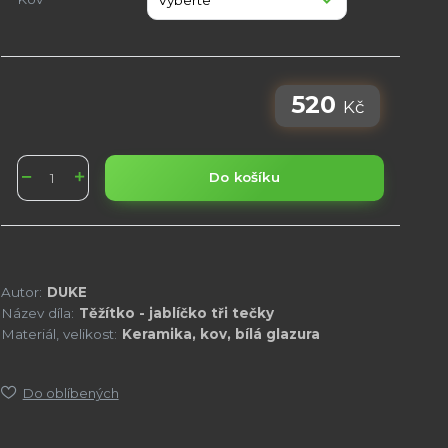
520
Kč
Do košíku
Autor:
DUKE
Název díla:
Těžítko - jablíčko tři tečky
Materiál, velikost:
Keramika, kov, bílá glazura
Do oblíbených