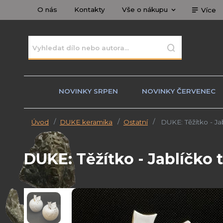
O nás
Kontakty
Vše o nákupu
Více
NOVINKY SRPEN
NOVINKY ČERVENEC
Úvod
DUKE keramika
Ostatní
DUKE: Těžítko - Jab
DUKE: Těžítko - Jablíčko t