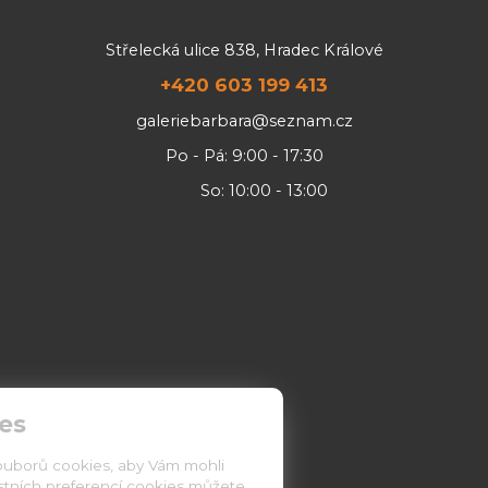
Střelecká ulice 838, Hradec Králové
+420 603 199 413
galeriebarbara@seznam.cz
Po - Pá: 9:00 - 17:30
So: 10:00 - 13:00
es
ouborů cookies, aby Vám mohli
astních preferencí cookies můžete