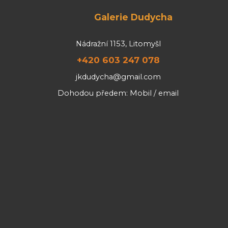
Galerie Dudycha
Nádražní 1153, Litomyšl
+420 603 247 078
jkdudycha@gmail.com
Dohodou předem: Mobil / email