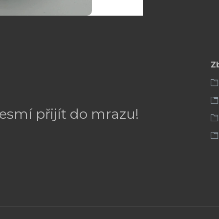
Z
nesmí přijít do mrazu!