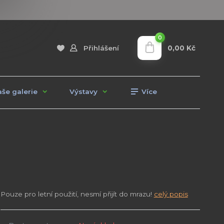
0
0,00 Kč
Přihlášení
še galerie
Výstavy
Více
Pouze pro letní použití, nesmí přijít do mrazu!
celý popis