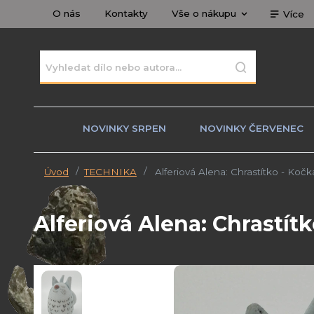
O nás
Kontakty
Vše o nákupu
Více
NOVINKY SRPEN
NOVINKY ČERVENEC
Úvod
TECHNIKA
Alferiová Alena: Chrastítko - Kočk
Alferiová Alena: Chrastít