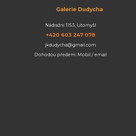
Galerie Dudycha
Nádražní 1153, Litomyšl
+420 603 247 078
jkdudycha@gmail.com
Dohodou předem: Mobil / email