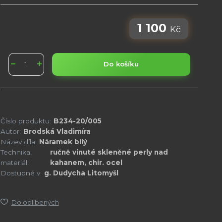
1 100
Kč
Do košíku
Číslo produktu:
B234-20/005
Autor:
Brodská Vladimíra
Název díla:
Náramek bílý
Technika,
ručně vinuté skleněné perly nad
materiál:
kahanem, chir. ocel
Dostupné v:
g. Dudycha Litomyšl
Do oblíbených