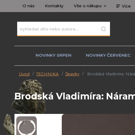
O nás
Kontakty
Vše o nákupu
Více
NOVINKY SRPEN
NOVINKY ČERVENEC
Úvod
TECHNIKA
Šperky
Brodská Vladimíra: Nár
Brodská Vladimíra: Náram