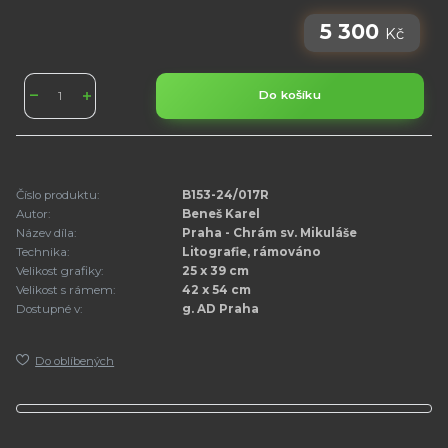
5 300
Kč
Do košíku
Číslo produktu:
B153-24/017R
Autor:
Beneš Karel
Název díla:
Praha - Chrám sv. Mikuláše
Technika:
Litografie, rámováno
Velikost grafiky:
25 x 39 cm
Velikost s rámem:
42 x 54 cm
Dostupné v:
g. AD Praha
Do oblíbených