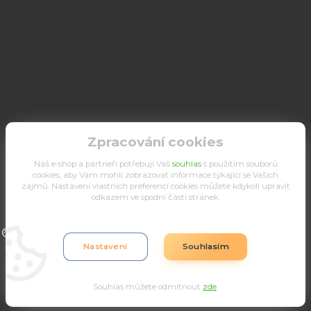
Zpracování cookies
Náš e-shop a partneři potřebují Váš
souhlas
s použitím souborů
cookies, aby Vám mohli zobrazovat informace týkající se Vašich
zájmů. Nastavení vlastních preferencí cookies můžete kdykoli upravit
odkazem ve spodní části stránek.
Upravit sběr cookies.
Nastavení
Souhlasím
Souhlas můžete odmítnout
zde
.
Vytvořeno na
Eshop-rychle.cz