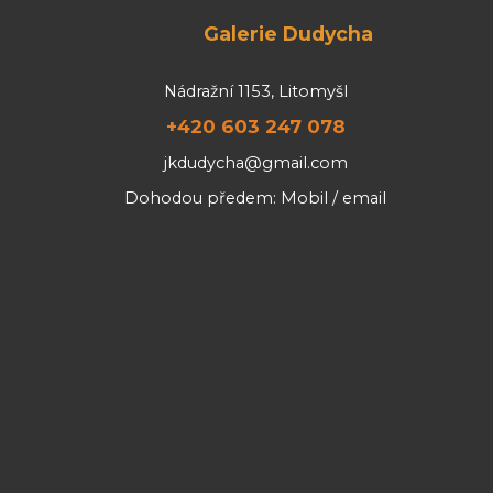
Galerie Dudycha
Nádražní 1153, Litomyšl
+420 603 247 078
jkdudycha@gmail.com
Dohodou předem: Mobil / email