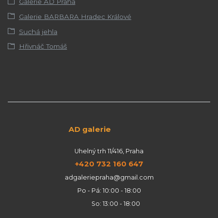
Galerie AD Praha
Galerie BARBARA Hradec Králové
Suchá jehla
Hřivnáč Tomáš
AD galerie
Uhelný trh 11/416, Praha
+420 732 160 647
adgaleriepraha@gmail.com
Po - Pá: 10:00 - 18:00
So: 13:00 - 18:00