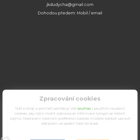
jkdudycha@gmail.com
Dohodou předem: Mobil / email
Zpracování cookies
Náš e-shop a partneři potřebují Váš
souhlas
s použitím souborů
cookies, aby Vám mohli zobrazovat informace týkající se Vašich
zájmů. Nastavení vlastních preferencí cookies můžete kdykoli upravit
odkazem ve spodní části stránek.
Upravit sběr cookies.