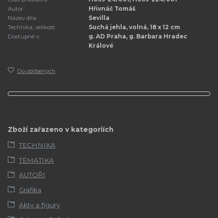
Autor:
Hřivnáč Tomáš
Název díla:
Sevilla
Technika, velikost:
Suchá jehla, volná, 18 x 12 cm
Dostupné v:
g. AD Praha, g. Barbara Hradec
Králové
Do oblíbených
Zboží zařazeno v kategoriích
TECHNIKA
TÉMATIKA
AUTOŘI
Grafika
Akty a figury