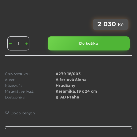
2 030
Kč
Do košíku
Číslo produktu:
A279-18/003
Autor:
Alferiová Alena
Název díla:
Hradčany
Materiál, velikost:
Keramika, 19 x 24 cm
Dostupné v:
g. AD Praha
Do oblíbených