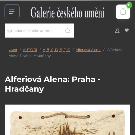
0
Úvod
AUTOŘI
A, B, C, D, E, F, G
Alferiová Alena
Alferiová
Alena: Praha - Hradčany
Alferiová Alena: Praha -
Hradčany