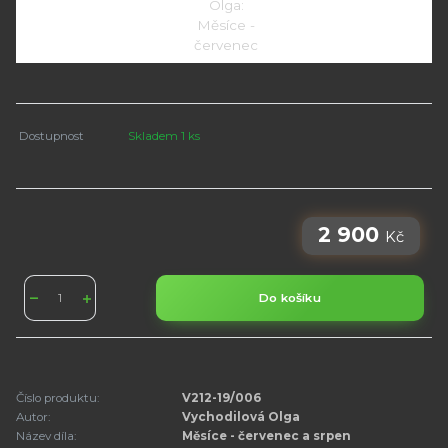
Dostupnost
Skladem 1 ks
2 900
Kč
Do košíku
Číslo produktu:
V212-19/006
Autor:
Vychodilová Olga
Název díla:
Měsíce - červenec a srpen