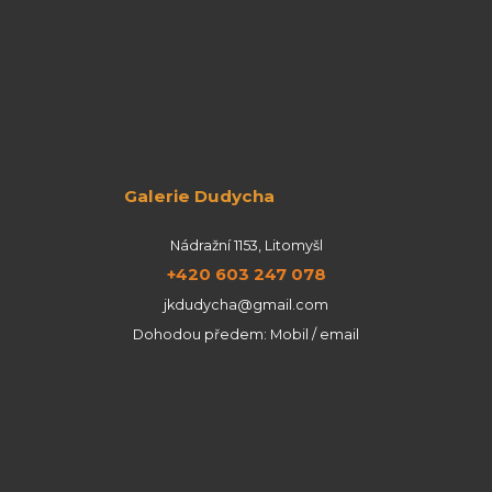
Galerie Dudycha
Nádražní 1153, Litomyšl
+420 603 247 078
jkdudycha@gmail.com
Dohodou předem: Mobil / email