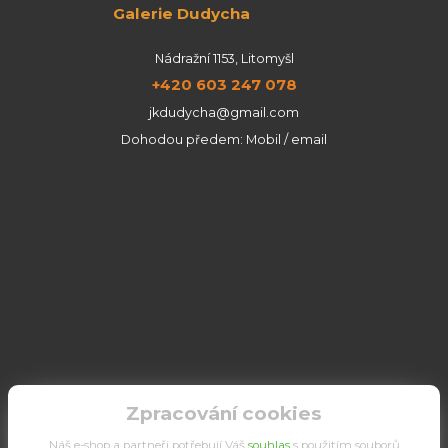
Galerie Dudycha
Nádražní 1153, Litomyšl
+420 603 247 078
jkdudycha@gmail.com
Dohodou předem: Mobil / email
Zpracování cookies
Náš e-shop a partneři potřebují Váš
souhlas
s použitím souborů