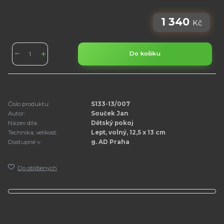
1 340
Kč
Do košíku
Číslo produktu:
S133-13/007
Autor:
Souček Jan
Název díla:
Dětský pokoj
Technika, velikost:
Lept, volný, 12,5 x 13 cm
Dostupné v:
g. AD Praha
Do oblíbených