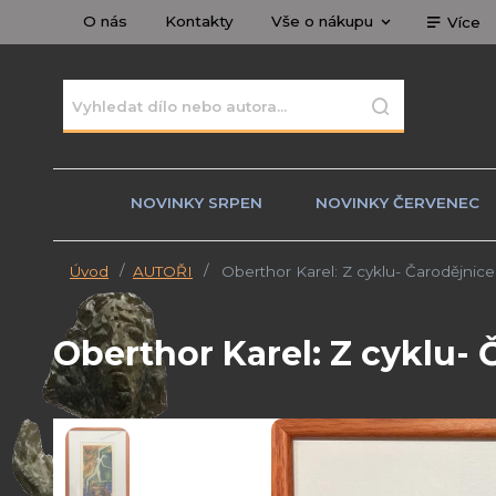
O nás
Kontakty
Vše o nákupu
Více
NOVINKY SRPEN
NOVINKY ČERVENEC
Úvod
AUTOŘI
Oberthor Karel: Z cyklu- Čarodějnice 
Oberthor Karel: Z cyklu- 