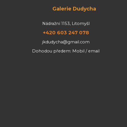
Galerie Dudycha
Nádražní 1153, Litomyšl
+420 603 247 078
jkdudycha@gmail.com
Dohodou předem: Mobil / email