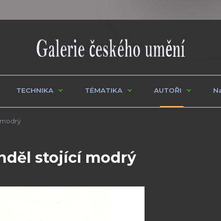
TECHNIKA
TÉMATIKA
AUTOŘI
Na
 modrý
nděl stojící modrý