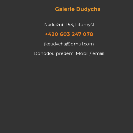
Galerie Dudycha
Nádražní 1153, Litomyšl
+420 603 247 078
jkdudycha@gmail.com
Dohodou předem: Mobil / email