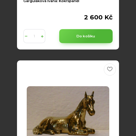
Garguláková Ivana: Kokršpaněl
2 600 Kč
Do košíku