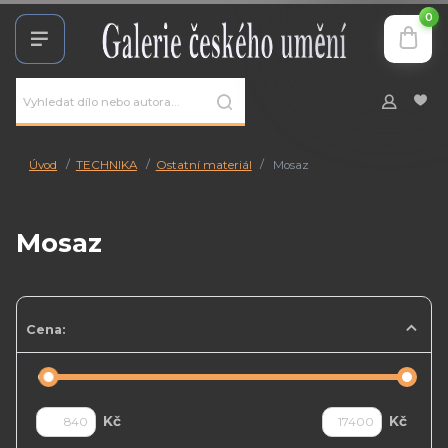
0
Úvod
TECHNIKA
Ostatní materiál
Mosaz
Mosaz
Cena:
Kč
Kč