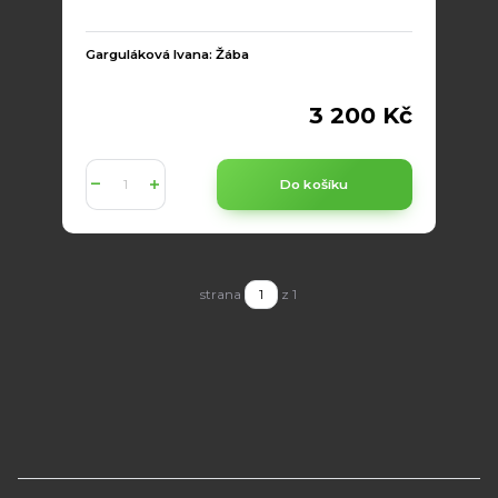
Garguláková Ivana: Žába
3 200 Kč
Do košíku
strana
z 1