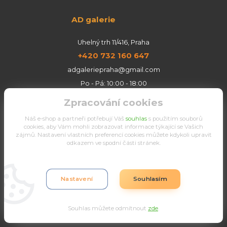
AD galerie
Uhelný trh 11/416, Praha
+420 732 160 647
adgaleriepraha@gmail.com
Po - Pá: 10:00 - 18:00
So: 13:00 - 18:00
Zpracování cookies
Náš e-shop a partneři potřebují Váš
souhlas
s použitím souborů
cookies, aby Vám mohli zobrazovat informace týkající se Vašich
zájmů. Nastavení vlastních preferencí cookies můžete kdykoli upravit
odkazem ve spodní části stránek.
Nastavení
Souhlasím
Souhlas můžete odmítnout
zde
.