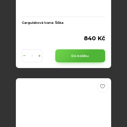
Garguláková Ivana: Šiška
840 Kč
Do košíku