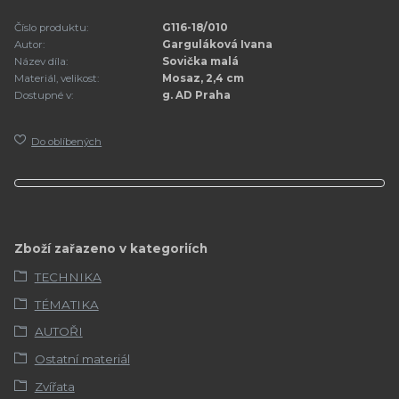
Číslo produktu:
G116-18/010
Autor:
Garguláková Ivana
Název díla:
Sovička malá
Materiál, velikost:
Mosaz, 2,4 cm
Dostupné v:
g. AD Praha
Do oblíbených
Zboží zařazeno v kategoriích
TECHNIKA
TÉMATIKA
AUTOŘI
Ostatní materiál
Zvířata