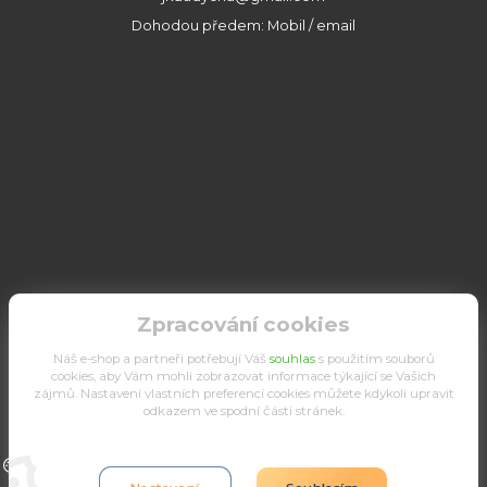
Dohodou předem: Mobil / email
Zpracování cookies
Náš e-shop a partneři potřebují Váš
souhlas
s použitím souborů
cookies, aby Vám mohli zobrazovat informace týkající se Vašich
zájmů. Nastavení vlastních preferencí cookies můžete kdykoli upravit
odkazem ve spodní části stránek.
Upravit sběr cookies.